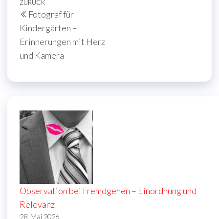
Beitragsnavigation
Vorheriger
ZURÜCK
Fotograf für
Beitrag
Kindergärten –
Erinnerungen mit Herz
und Kamera
Observation bei Fremdgehen – Einordnung und
Relevanz
28. Mai 2026