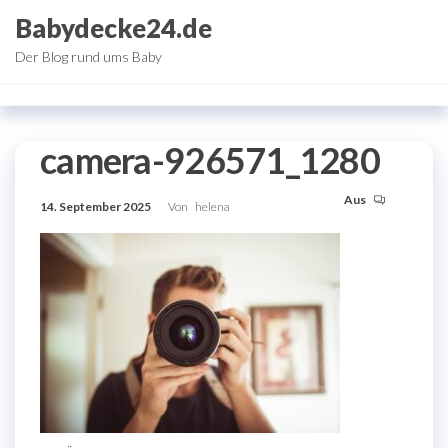
Zum
Babydecke24.de
Inhalt
Der Blog rund ums Baby
springen
camera-926571_1280
Aus
14. September 2025
Von
helena