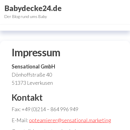
Zum
Babydecke24.de
Inhalt
Der Blog rund ums Baby
springen
Impressum
Sensational GmbH
Dönhoffstraße 40
51373 Leverkusen
Kontakt
Fax: +49 (0)214 – 864 996 949
E-Mail:
opteamierer@sensational.marketing