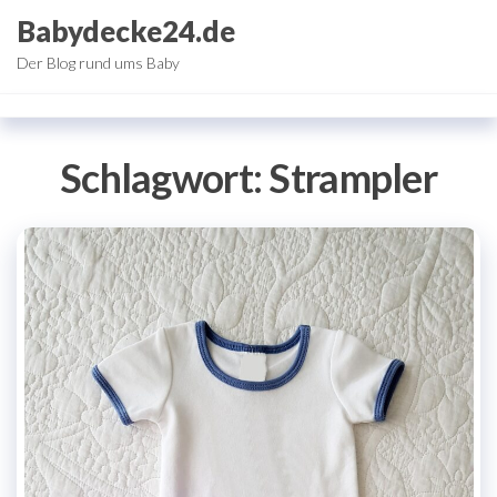
Zum
Babydecke24.de
Inhalt
Der Blog rund ums Baby
springen
Schlagwort:
Strampler