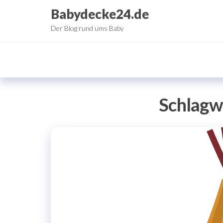
Zum
Babydecke24.de
Inhalt
Der Blog rund ums Baby
springen
Schlagw