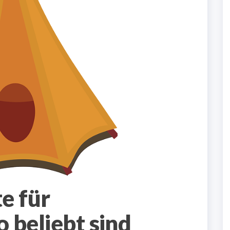
e für
 beliebt sind