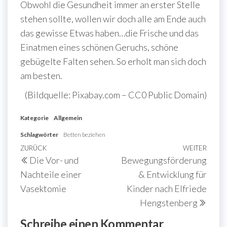
Obwohl die Gesundheit immer an erster Stelle
stehen sollte, wollen wir doch alle am Ende auch
das gewisse Etwas haben…die Frische und das
Einatmen eines schönen Geruchs, schöne
gebügelte Falten sehen. So erholt man sich doch
am besten.
(Bildquelle: Pixabay.com – CC0 Public Domain)
Kategorie
Allgemein
Schlagwörter
Betten beziehen
Beitragsnavigation
Vorheriger
ZURÜCK
WEITER
Näch
Die Vor- und
Bewegungsförderung
Beitrag
Beit
Nachteile einer
& Entwicklung für
Vasektomie
Kinder nach Elfriede
Hengstenberg
Schreibe einen Kommentar