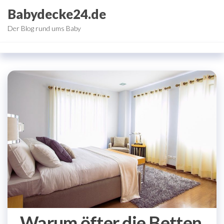
Zum
Babydecke24.de
Inhalt
Der Blog rund ums Baby
springen
Warum öfter die Betten