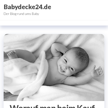
Zum
Babydecke24.de
Inhalt
Der Blog rund ums Baby
springen