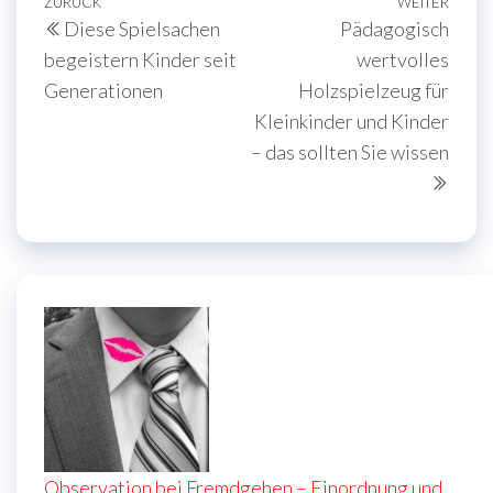
Beitragsnavigation
Vorheriger
ZURÜCK
WEITER
Näch
Diese Spielsachen
Pädagogisch
Beitrag
Beit
begeistern Kinder seit
wertvolles
Generationen
Holzspielzeug für
Kleinkinder und Kinder
– das sollten Sie wissen
Observation bei Fremdgehen – Einordnung und