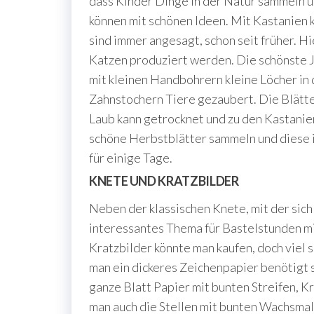
dass Kinder Dinge in der Natur sammeln un
können mit schönen Ideen. Mit Kastanien 
sind immer angesagt, schon seit früher. H
Katzen produziert werden. Die schönste J
mit kleinen Handbohrern kleine Löcher in
Zahnstochern Tiere gezaubert. Die Blätter
Laub kann getrocknet und zu den Kastanie
schöne Herbstblätter sammeln und diese 
für einige Tage.
KNETE UND KRATZBILDER
Neben der klassischen Knete, mit der sich 
interessantes Thema für Bastelstunden mi
Kratzbilder könnte man kaufen, doch viel sc
man ein dickeres Zeichenpapier benötigt 
ganze Blatt Papier mit bunten Streifen, Kr
man auch die Stellen mit bunten Wachsmalk