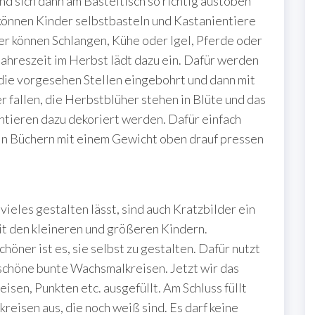
d sich dann am Basteltisch so richtig austoben
können Kinder selbstbasteln und Kastanientiere
ier können Schlangen, Kühe oder Igel, Pferde oder
ahreszeit im Herbst lädt dazu ein. Dafür werden
 die vorgesehen Stellen eingebohrt und dann mit
 fallen, die Herbstblüher stehen in Blüte und das
ntieren dazu dekoriert werden. Dafür einfach
in Büchern mit einem Gewicht oben drauf pressen
vieles gestalten lässt, sind auch Kratzbilder ein
t den kleineren und größeren Kindern.
höner ist es, sie selbst zu gestalten. Dafür nutzt
schöne bunte Wachsmalkreisen. Jetzt wir das
eisen, Punkten etc. ausgefüllt. Am Schluss füllt
reisen aus, die noch weiß sind. Es darf keine