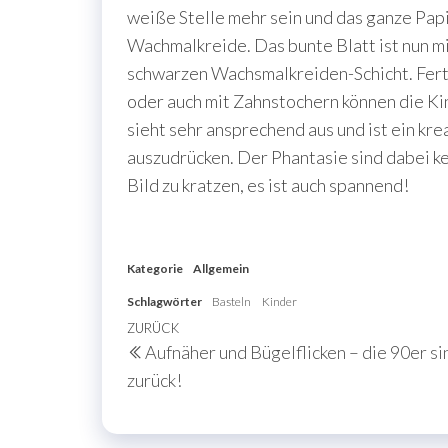
weiße Stelle mehr sein und das ganze Pap
Wachmalkreide. Das bunte Blatt ist nun mi
schwarzen Wachsmalkreiden-Schicht. Ferti
oder auch mit Zahnstochern können die Ki
sieht sehr ansprechend aus und ist ein kre
auszudrücken. Der Phantasie sind dabei ke
Bild zu kratzen, es ist auch spannend!
Kategorie
Allgemein
Schlagwörter
Basteln
Kinder
Beitragsnavigation
Vorheriger
ZURÜCK
Aufnäher und Bügelflicken – die 90er si
Beitrag
zurück!