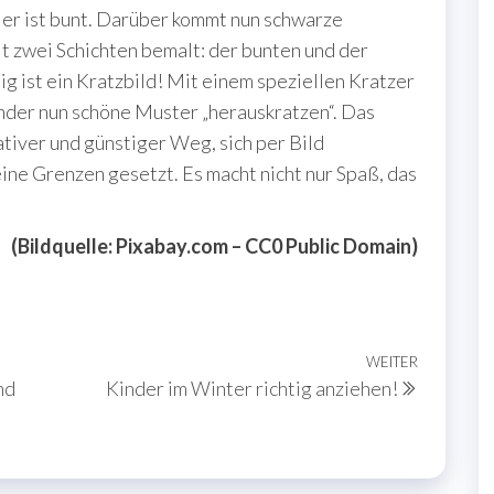
ier ist bunt. Darüber kommt nun schwarze
t zwei Schichten bemalt: der bunten und der
g ist ein Kratzbild! Mit einem speziellen Kratzer
nder nun schöne Muster „herauskratzen“. Das
ativer und günstiger Weg, sich per Bild
ine Grenzen gesetzt. Es macht nicht nur Spaß, das
(Bildquelle: Pixabay.com – CC0 Public Domain)
WEITER
Nächste
nd
Kinder im Winter richtig anziehen!
Beitrag