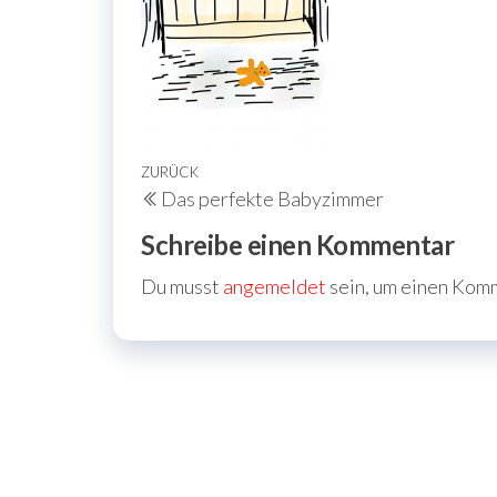
Beitragsnavigation
Vorheriger
ZURÜCK
Das perfekte Babyzimmer
Beitrag
Schreibe einen Kommentar
Du musst
angemeldet
sein, um einen Kom