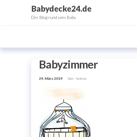
Zum
Babydecke24.de
Inhalt
Der Blog rund ums Baby
springen
Babyzimmer
29. März 2019
Von
helena