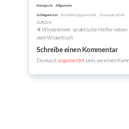
Kategorie
Allgemein
Schlagwörter
Rückbildungsgymnastik
Schwangerschaft
Beitragsnavigation
Vorheriger
ZURÜCK
Windeleimer -praktische Helfer neben
Beitrag
dem Wickeltisch
Schreibe einen Kommentar
Du musst
angemeldet
sein, um einen Kom