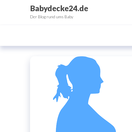
Zum
Babydecke24.de
Inhalt
Der Blog rund ums Baby
springen