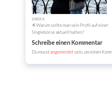
Beitragsnavigation
Vorheriger
ZURÜCK
Warum sollte man sein Profil auf einer
Beitrag
Singlebörse aktuell halten?
Schreibe einen Kommentar
Du musst
angemeldet
sein, um einen Kom