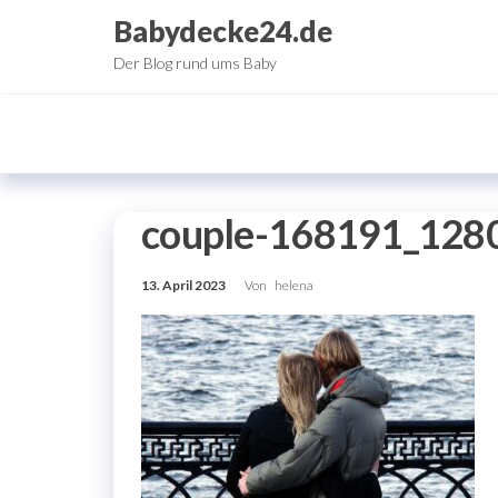
Zum
Babydecke24.de
Inhalt
Der Blog rund ums Baby
springen
couple-168191_128
13. April 2023
Von
helena