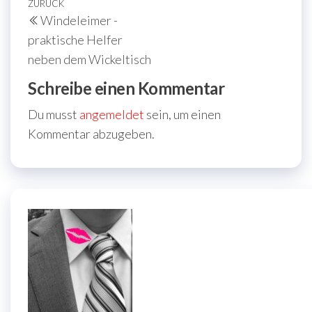
Beitragsnavigation
Vorheriger
ZURÜCK
Windeleimer -
Beitrag
praktische Helfer
neben dem Wickeltisch
Schreibe einen Kommentar
Du musst
angemeldet
sein, um einen
Kommentar abzugeben.