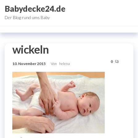
Zum
Babydecke24.de
Inhalt
Der Blog rund ums Baby
springen
wickeln
0
10. November 2015
Von
helena