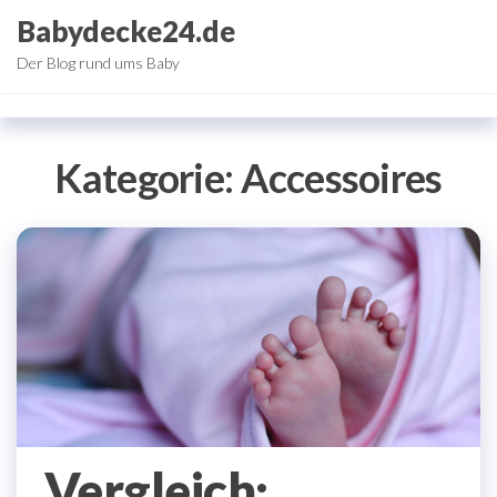
Zum
Babydecke24.de
Inhalt
Der Blog rund ums Baby
springen
Kategorie:
Accessoires
Vergleich: