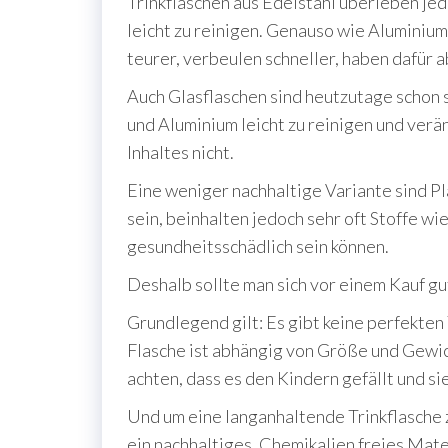
Trinkflaschen aus Edelstahl überleben jed
leicht zu reinigen. Genauso wie Aluminium
teurer, verbeulen schneller, haben dafür a
Auch Glasflaschen sind heutzutage schon s
und Aluminium leicht zu reinigen und ver
Inhaltes nicht.
Eine weniger nachhaltige Variante sind Pl
sein, beinhalten jedoch sehr oft Stoffe w
gesundheitsschädlich sein können.
Deshalb sollte man sich vor einem Kauf gu
Grundlegend gilt: Es gibt keine perfekten
Flasche ist abhängig von Größe und Gewic
achten, dass es den Kindern gefällt und s
Und um eine langanhaltende Trinkflasche z
ein nachhaltiges, Chemikalien freies Mate