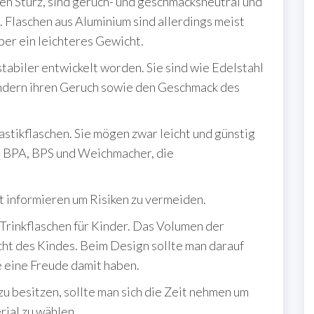
en Sturz, sind geruch- und geschmacksneutral und
. Flaschen aus Aluminium sind allerdings meist
ber ein leichteres Gewicht.
tabiler entwickelt worden. Sie sind wie Edelstahl
ändern ihren Geruch sowie den Geschmack des
astikflaschen. Sie mögen zwar leicht und günstig
ie BPA, BPS und Weichmacher, die
t informieren um Risiken zu vermeiden.
 Trinkflaschen für Kinder. Das Volumen der
ht des Kindes. Beim Design sollte man darauf
ie eine Freude damit haben.
u besitzen, sollte man sich die Zeit nehmen um
rial zu wählen.