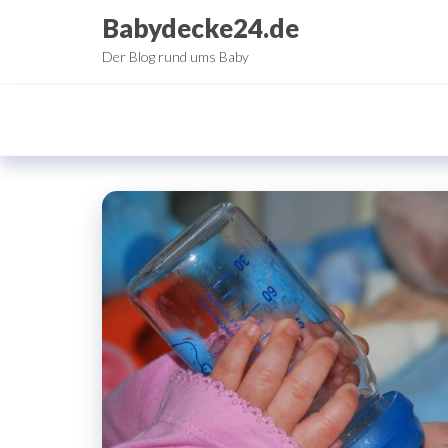
Zum
Babydecke24.de
Inhalt
Der Blog rund ums Baby
springen