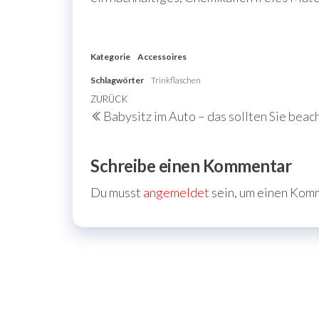
Kategorie
Accessoires
Schlagwörter
Trinkflaschen
Beitragsnavigation
Vorheriger
ZURÜCK
Babysitz im Auto – das sollten Sie beac
Beitrag
Schreibe einen Kommentar
Du musst
angemeldet
sein, um einen Kom