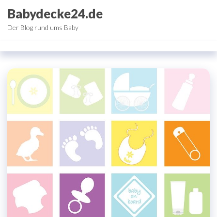
Zum
Babydecke24.de
Inhalt
Der Blog rund ums Baby
springen