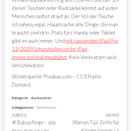
dieser Taschen oder Rucksäcke kommt auf jeden
Menschen selbst drauf an. Der Stil der Tasche
ist nahezu egal, Hauptsache alle Dinge, die man
braucht sind drin. Platz fürs Handy oder Tablet
gibt es auch immer. Und
mit passenden iPad Pro
11 (2020) Schutzhüllen ist Ihr iPad
immer optimal geschützt
. Kein Verkratzen, kein
Verschmutzen.
(Bilderquelle: Pixabay.com – CC0 Public
Domain)
Kategorie
Accessoires
Schlagwörter
Wickeltasche
Beitragsnavigation
Vorheriger
ZURÜCK
WEITER
Näch
Babypflege – das
Warum Tipi Zelte für
Beitrag
Beit
muss man wissen
Kinderzimmer so