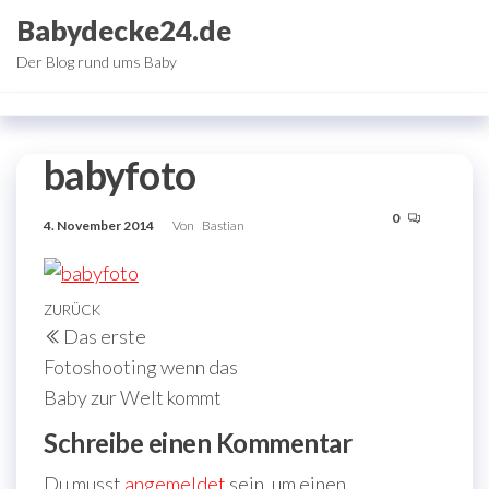
Zum
Babydecke24.de
Inhalt
Der Blog rund ums Baby
springen
babyfoto
0
4. November 2014
Von
Bastian
Beitragsnavigation
Vorheriger
ZURÜCK
Das erste
Beitrag
Fotoshooting wenn das
Baby zur Welt kommt
Schreibe einen Kommentar
Du musst
angemeldet
sein, um einen