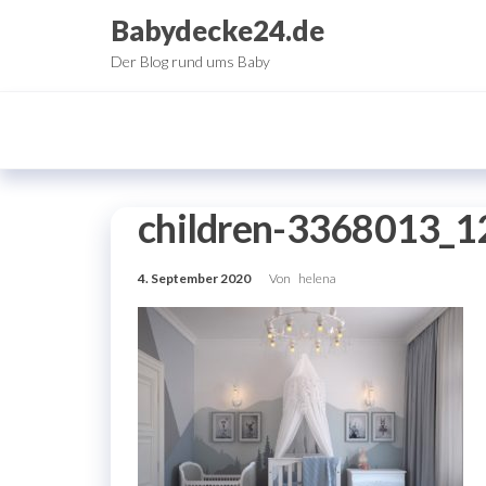
Zum
Babydecke24.de
Inhalt
Der Blog rund ums Baby
springen
children-3368013_1
4. September 2020
Von
helena