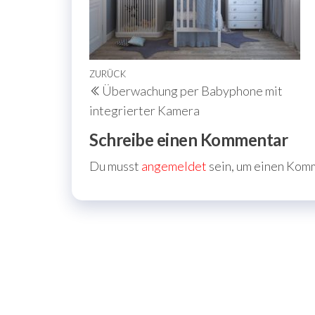
Beitragsnavigation
Vorheriger
ZURÜCK
Überwachung per Babyphone mit
Beitrag
integrierter Kamera
Schreibe einen Kommentar
Du musst
angemeldet
sein, um einen Kom